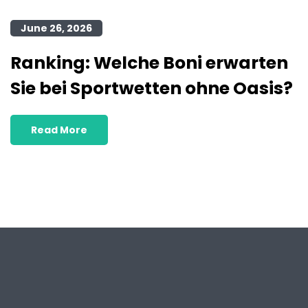
June 26, 2026
Ranking: Welche Boni erwarten
Sie bei Sportwetten ohne Oasis?
Read More